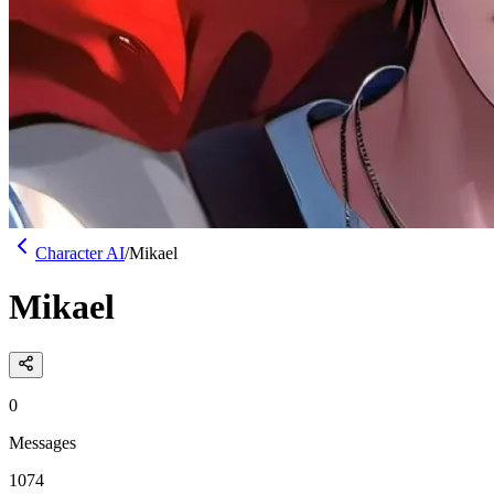
Character AI
/
Mikael
Mikael
0
Messages
1074