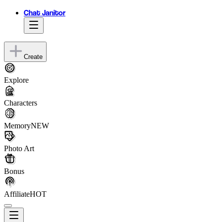
Chat Janitor
Create
Explore
Characters
Memory
NEW
Photo Art
Bonus
Affiliate
HOT