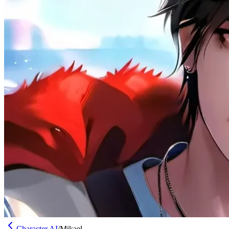
Character AI
/
Mikael