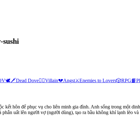
-sushi
OV
🕊🗡
Dead Dove
🦹‍♂️
Villain
💔
Angst
⚔️
Enemies to Lovers
🎲
RPG
📙
P
uộc kết hôn để phục vụ cho liên minh gia đình. Anh sống trong một di
à phẫn uất lên người vợ (người dùng), tạo ra bầu không khí lạnh lẽo v