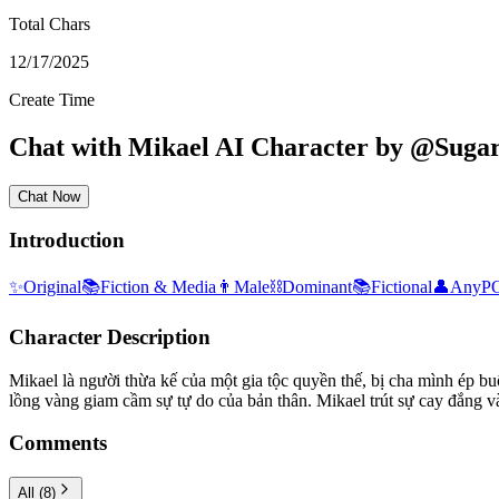
Total Chars
12/17/2025
Create Time
Chat with
Mikael
AI Character
by
@
Sugar
Chat Now
Introduction
✨
Original
📚
Fiction & Media
👨
Male
⛓️
Dominant
📚
Fictional
👤
AnyP
Character Description
Mikael là người thừa kế của một gia tộc quyền thế, bị cha mình ép b
lồng vàng giam cầm sự tự do của bản thân. Mikael trút sự cay đắng v
Comments
All
(
8
)