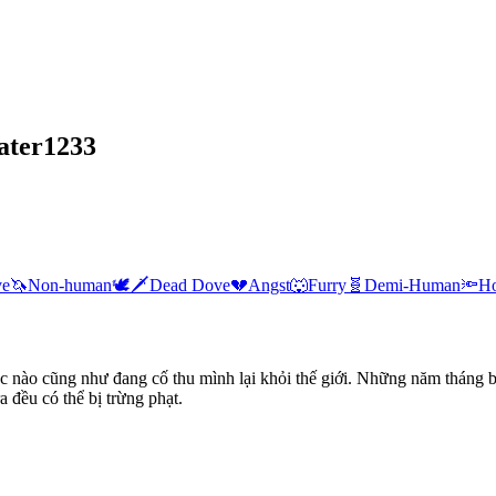
ater1233
ve
🦄
Non-human
🕊🗡
Dead Dove
💔
Angst
🐺
Furry
🧬
Demi-Human
🔦
Ho
c nào cũng như đang cố thu mình lại khỏi thế giới. Những năm tháng bị
 đều có thể bị trừng phạt.