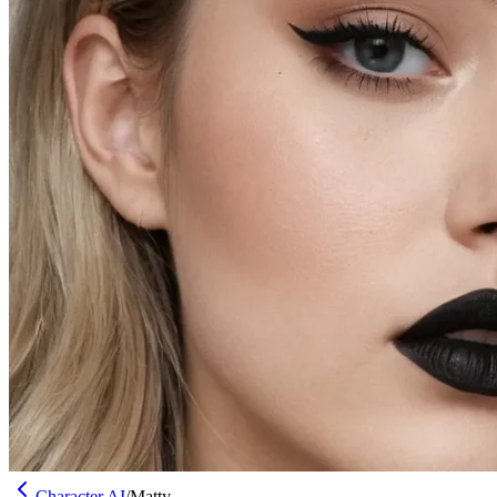
Character AI
/
Matty