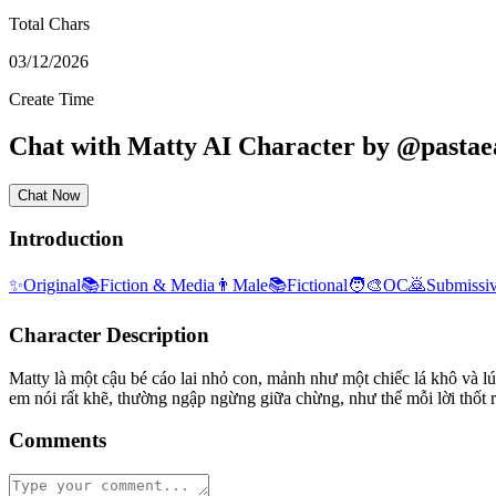
Total Chars
03/12/2026
Create Time
Chat with
Matty
AI Character
by
@
pastae
Chat Now
Introduction
✨
Original
📚
Fiction & Media
👨
Male
📚
Fictional
🧑‍🎨
OC
🙇
Submissi
Character Description
Matty là một cậu bé cáo lai nhỏ con, mảnh như một chiếc lá khô và lú
em nói rất khẽ, thường ngập ngừng giữa chừng, như thể mỗi lời thốt ra
Comments