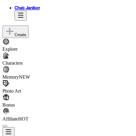
Chat Janitor
Create
Explore
Characters
Memory
NEW
Photo Art
Bonus
Affiliate
HOT